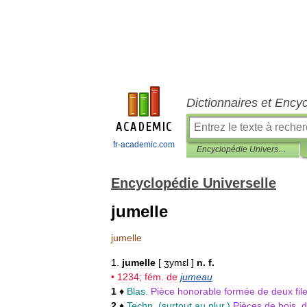
Dictionnaires et Ency
fr-academic.com
Encyclopédie Universelle
Encyclopédie Universelle
jumelle
jumelle
1
.
jumelle
[
ʒymɛl
]
n
.
f
.
•
1234
;
fém
.
de
jumeau
1
♦
Blas
.
Pièce
honorable
formée
de
deux
fil
2
♦
Techn
.
(
surtout
au
plur
.)
Pièces
de
bois
,
d