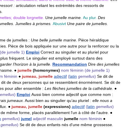
ressort
:
articulation
reliant
les
extrémités
des
ressorts
de
s
.
unettes
;
double
lorgnette
.
Une
jumelle
marine
.
Au
plur
.
Des
umelles
.
Jumelles
à
prismes
.
Abusivt
Une
paire
de
jumelles
.
yme
de
jumelles
:
Une
belle
jumelle
marine
.
Pièce
héraldique
cies
.
Pièce
de
bois
appliquée
sur
une
autre
pour
la
renforcer
ou
la
(
de
jumelle
1
)
Emploi
Correct
au
singulier
et
au
pluriel
pour
plus
fréquent
.
Le
singulier
est
employé
surtout
dans
des
garder
l
’
horizon
à
la
jumelle
.
Recommandation
Dire
des
jumelles
onasme
.
●
jumelle
(
homonymes
)
nom
féminin
(
de
jumelle
1
)
om
féminin
●
jumeau
,
jumelle
adjectif
(
latin
gemellus
)
Se
dit
de
dit
de
deux
personnes
qui
se
ressemblent
énormément
.
Se
dit
de
tes
pour
aller
ensemble
:
Les
flèches
jumelles
de
la
cathédrale
.
●
emellus
)
Emploi
Aussi
bien
comme
adjectif
que
comme
nom
:
rais
jumeaux
.
Aussi
bien
au
singulier
qu
’
au
pluriel
:
elle
nous
a
llux
.
●
jumeau
,
jumelle
(
expressions
)
adjectif
(
latin
gemellus
)
de
même
forme
,
placés
parallèlement
l
'
un
à
côté
de
l
'
autre
.
●
n
gemellus
)
jumel
adjectif
masculin
jumelle
nom
féminin
●
gemellus
)
Se
dit
de
deux
enfants
nés
d
'
une
même
grossesse
.