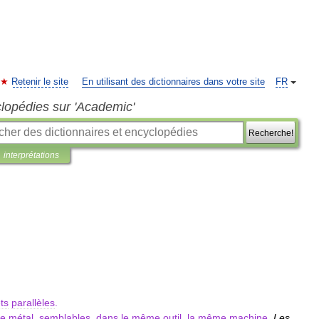
Retenir le site
En utilisant des dictionnaires dans votre site
FR
clopédies sur 'Academic'
Recherche!
interprétations
ets
parallèles
.
e
métal
,
semblables
,
dans
le
même
outil
,
la
même
machine
.
Les