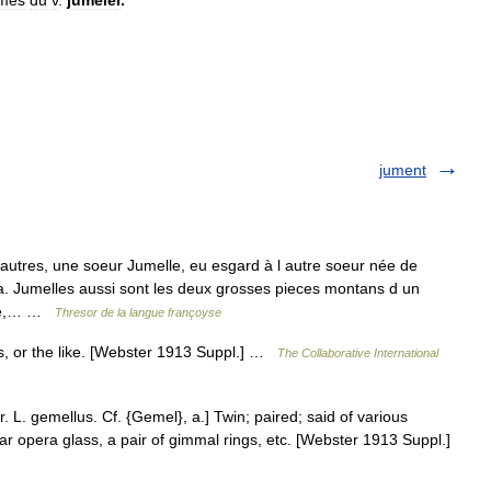
jument
 autres, une soeur Jumelle, eu esgard à l autre soeur née de
a. Jumelles aussi sont les deux grosses pieces montans d un
rouë,… …
Thresor de la langue françoyse
ss, or the like. [Webster 1913 Suppl.] …
The Collaborative International
r. L. gemellus. Cf. {Gemel}, a.] Twin; paired; said of various
ar opera glass, a pair of gimmal rings, etc. [Webster 1913 Suppl.]