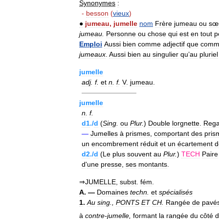
Synonymes
:
-
besson
(
vieux
)
●
jumeau
,
jumelle
nom
Frère
jumeau
ou
sœ
jumeau
.
Personne
ou
chose
qui
est
en
tout
p
Emploi
Aussi
bien
comme
adjectif
que
comm
jumeaux
.
Aussi
bien
au
singulier
qu
’
au
pluriel
jumelle
adj
.
f
.
et
n
.
f
.
V
.
jumeau
.
————————
jumelle
n
.
f
.
d1
./
d
(
Sing
.
ou
Plur
.
)
Double
lorgnette
.
Rega
—
Jumelles
à
prismes
,
comportant
des
pris
un
encombrement
réduit
et
un
écartement
d
d2
./
d
(
Le
plus
souvent
au
Plur
.
)
TECH
Paire
d
'
une
presse
,
ses
montants
.
⇒
JUMELLE
,
subst
.
fém
.
A
. —
Domaines
techn
.
et
spécialisés
1
.
Au
sing
.,
PONTS
ET
CH
.
Rangée
de
pavé
à
contre
-
jumelle
,
formant
la
rangée
du
côté
d