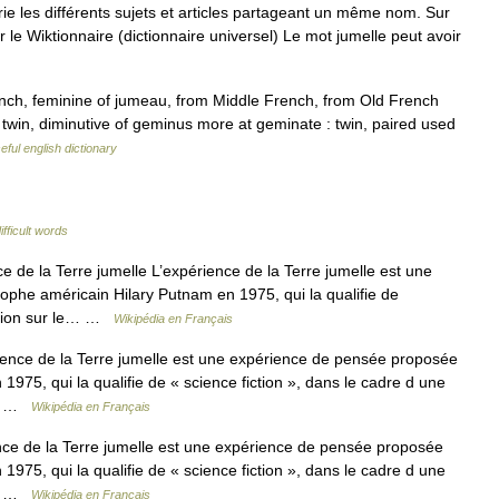
 les différents sujets et articles partageant un même nom. Sur
r le Wiktionnaire (dictionnaire universel) Le mot jumelle peut avoir
nch, feminine of jumeau, from Middle French, from Old French
 twin, diminutive of geminus more at geminate : twin, paired used
eful english dictionary
ifficult words
 de la Terre jumelle L’expérience de la Terre jumelle est une
ophe américain Hilary Putnam en 1975, qui la qualifie de
lexion sur le… …
Wikipédia en Français
ence de la Terre jumelle est une expérience de pensée proposée
1975, qui la qualifie de « science fiction », dans le cadre d une
ou… …
Wikipédia en Français
ce de la Terre jumelle est une expérience de pensée proposée
1975, qui la qualifie de « science fiction », dans le cadre d une
ou… …
Wikipédia en Français