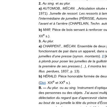
2
.
Au
sing
.
et
au
plur
.
a
)
AUTOMOB
.,
MÉCAN
.
,,
Articulation
située
1971
).
Jumelle
de
ressort
.
Les
ressorts
à
la
l
'
intermédiaire
de
jumelles
(
PÉRISSE
,
Autom
l
'
avant
et
à
l
'
arrière
(
CHAPELAIN
,
Techn
.
au
b
)
MAR
.
Pièce
de
bois
servant
à
renforcer
o
e
XX
s
.).
3
.
Au
plur
.
a
)
CHARPENT
.,
MÉCAN
.
Ensemble
de
deux
fonctionnant
de
pair
dans
un
appareil
,
dans
jumelles
d
'
une
presse
(
synon
.
montants
).
Il
[
l
à
plomb
pour
poser
les
jumelles
de
la
guilloti
la
première
de
ses
presses
(...),
il
montra
les
Illus
.
perdues
,
1837
,
p
.
13
).
b
)
HÉRALD
.
Pièce
honorable
formée
de
deu
e
e
(
Dict
.
XIX
et
XX
s
.).
B
. —
Au
plur
.
ou
au
sing
.
Instrument
d
'
optiqu
des
personnes
ou
des
objets
.
J
'
ai
aussi
multi
délectation
du
regard
que
d
'
apercevoir
clair
au
bout
de
sa
jumelle
la
tête
du
prince
d
'
Éco