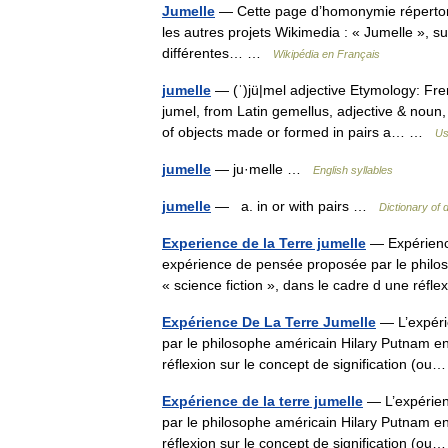
Jumelle
— Cette page d’homonymie répertorie
les autres projets Wikimedia : « Jumelle », su
différentes… …
Wikipédia en Français
jumelle
— (ˈ)jü|mel adjective Etymology: Fre
jumel, from Latin gemellus, adjective & noun,
of objects made or formed in pairs a… …
Us
jumelle
— ju·melle …
English syllables
jumelle
— a. in or with pairs …
Dictionary of d
Experience de la Terre jumelle
— Expérience
expérience de pensée proposée par le philos
« science fiction », dans le cadre d une réf
Expérience De La Terre Jumelle
— L’expéri
par le philosophe américain Hilary Putnam en 
réflexion sur le concept de signification (
Expérience de la terre jumelle
— L’expérien
par le philosophe américain Hilary Putnam en 
réflexion sur le concept de signification (