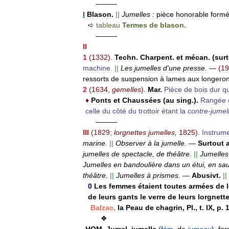
———
I
Blason
.
||
Jumelles
:
pièce
honorable
form
➪
tableau
Termes
de
blason
.
———
II
1
(
1332
).
Techn
.
Charpent
.
et
mécan
.
(
sur
machine
.
||
Les
jumelles
d
'
une
presse
.
—
(
19
ressorts
de
suspension
à
lames
aux
longero
2
(
1634
,
gemelles
).
Mar
.
Pièce
de
bois
dur
qu
♦
Ponts
et
Chaussées
(
au
sing
.).
Rangée
celle
du
côté
du
trottoir
étant
la
contre
-
jumel
———
III
(
1829
;
lorgnettes
jumelles
,
1825
).
Instrum
marine
.
||
Observer
à
la
jumelle
.
—
Surtout
jumelles
de
spectacle
,
de
théâtre
.
||
Jumelles
Jumelles
en
bandoulière
dans
un
étui
,
en
sau
théâtre
.
||
Jumelles
à
prismes
.
—
Abusivt
.
||
0
Les
femmes
étaient
toutes
armées
de
de
leurs
gants
le
verre
de
leurs
lorgnett
Balzac
,
la
Peau
de
chagrin
,
Pl
.,
t
.
IX
,
p
.
❖
HOM
.
Jumel
,
jumelle
(
fém
.
de
jumeau
),
fo