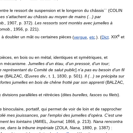
entre
le
ressort
de
suspension
et
le
longeron
du
châssis
`` (
COLIN
mes
s
'
attachent
au
châssis
au
moyen
de
mains
(...)
par
ob
.,
1907
,
p
.
372
).
Les
ressorts
sont
montés
avec
jumelles
à
tomob
.,
1956
,
p
.
221
).
e
u
à
doubler
un
mât
ou
certaines
pièces
(
vergue
,
etc
.). (
Dict
.
XIX
et
pièces
,
en
bois
ou
en
métal
,
identiques
et
symétriques
,
et
un
mécanisme
.
Jumelles
d
'
un
étau
,
d
'
un
pressoir
,
d
'
un
tour
;
e
représentant
du
Comité
de
salut
public
]
n
'
a
pas
eu
besoin
d
'
un
fil
ne
(
BALZAC
,
Œuvres
div
.,
t
.
1
,
1830
,
p
.
501
).
Il
(...)
se
précipita
sur
fortes
jumelles
en
bois
de
chêne
frotté
par
son
apprenti
(
BALZAC
,
x
divisions
parallèles
et
rétrécies
(
dites
burelles
,
fasces
ou
filets
).
e
binoculaire
,
portatif
,
qui
permet
de
voir
de
loin
et
de
rapprocher
plié
mes
jouissances
,
par
l
'
emploi
des
jumelles
d
'
opéra
.
C
'
est
une
ement
les
lointains
(
AMIEL
,
Journal
,
1866
,
p
.
213
).
Nana
rencontra
sse
,
dans
la
tribune
impériale
(
ZOLA
,
Nana
,
1880
,
p
.
1387
)
: