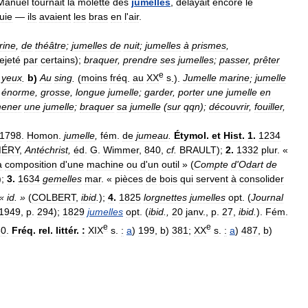
Manuel
tournait
la
molette
des
jumelles
,
délayait
encore
le
uie
—
ils
avaient
les
bras
en
l
'
air
.
rine
,
de
théâtre
;
jumelles
de
nuit
;
jumelles
à
prismes
,
ejeté
par
certains
);
braquer
,
prendre
ses
jumelles
;
passer
,
prêter
e
yeux
.
b
)
Au
sing
.
(
moins
fréq
.
au
XX
s
.).
Jumelle
marine
;
jumelle
;
énorme
,
grosse
,
longue
jumelle
;
garder
,
porter
une
jumelle
en
ener
une
jumelle
;
braquer
sa
jumelle
(
sur
qqn
);
découvrir
,
fouiller
,
1798
.
Homon
.
jumelle
,
fém
.
de
jumeau
.
Étymol
.
et
Hist
.
1
.
1234
ÉRY
,
Antéchrist
,
éd
.
G
.
Wimmer
,
840
,
cf
.
BRAULT
);
2
.
1332
plur
. «
a
composition
d
'
une
machine
ou
d
'
un
outil
» (
Compte
d
'
Odart
de
);
3
.
1634
gemelles
mar
. «
pièces
de
bois
qui
servent
à
consolider
«
id
. »
(
COLBERT
,
ibid
.
);
4
.
1825
lorgnettes
jumelles
opt
. (
Journal
1949
,
p
.
294
);
1829
jumelles
opt
. (
ibid
.,
20
janv
.,
p
.
27
,
ibid
.
).
Fém
.
e
e
80
.
Fréq
.
rel
.
littér
.
:
XIX
s
.
:
a
)
199
,
b
)
381
;
XX
s
.
:
a
)
487
,
b
)