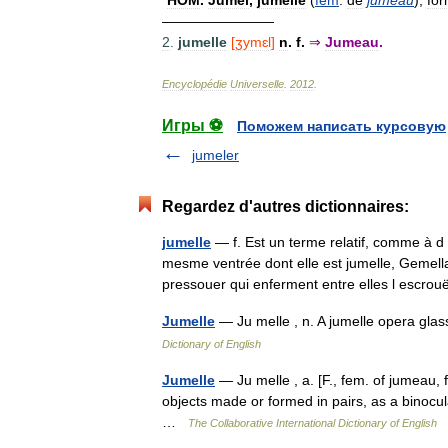
————————
2
.
jumelle
[
ʒymɛl
]
n
.
f
.
⇒
Jumeau
.
Encyclopédie
Universelle
.
2012
.
Игры ⚽
Поможем написать курсовую
jumeler
Regardez d'autres dictionnaires:
jumelle
— f. Est un terme relatif, comme à d
mesme ventrée dont elle est jumelle, Gemell
pressouer qui enferment entre elles l esc
Jumelle
— Ju melle , n. A jumelle opera gla
Dictionary of English
Jumelle
— Ju melle , a. [F., fem. of jumeau, f
objects made or formed in pairs, as a binocul
…
The Collaborative International Dictionary of English