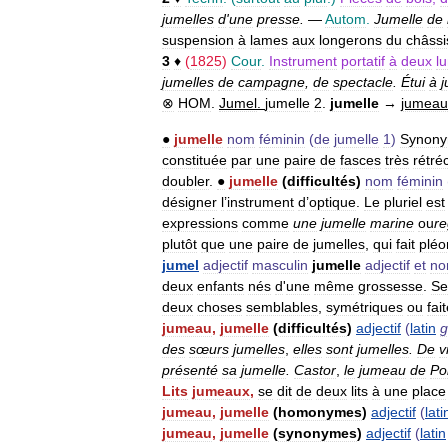
jumelles
d
'
une
presse
.
—
Autom
.
Jumelle
de
suspension
à
lames
aux
longerons
du
châssi
3
♦
(
1825
)
Cour
.
Instrument
portatif
à
deux
l
jumelles
de
campagne
,
de
spectacle
.
Étui
à
j
⊗
HOM
.
Jumel
.
jumelle
2
.
jumelle
→
jumeau
●
jumelle
nom
féminin
(
de
jumelle
1
)
Synon
constituée
par
une
paire
de
fasces
très
rétré
doubler
.
●
jumelle
(
difficultés
)
nom
féminin
désigner
l
’
instrument
d
’
optique
.
Le
pluriel
est
expressions
comme
une
jumelle
marine
ou
re
plutôt
que
une
paire
de
jumelles
,
qui
fait
plé
jumel
adjectif
masculin
jumelle
adjectif
et
n
deux
enfants
nés
d
'
une
même
grossesse
.
Se
deux
choses
semblables
,
symétriques
ou
fai
jumeau
,
jumelle
(
difficultés
)
adjectif
(
latin
g
des
sœurs
jumelles
,
elles
sont
jumelles
.
De
v
présenté
sa
jumelle
.
Castor
,
le
jumeau
de
Po
Lits
jumeaux
,
se
dit
de
deux
lits
à
une
place
jumeau
,
jumelle
(
homonymes
)
adjectif
(
lati
jumeau
,
jumelle
(
synonymes
)
adjectif
(
latin