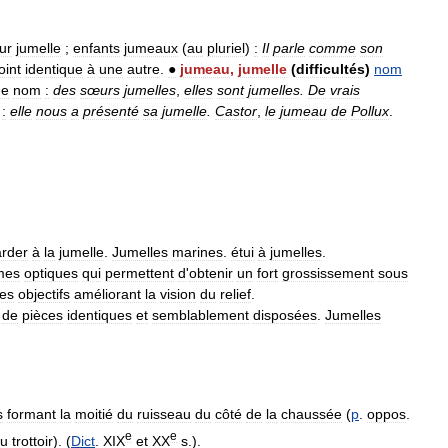
ur
jumelle
;
enfants
jumeaux
(
au
pluriel
)
:
Il
parle
comme
son
oint
identique
à
une
autre
.
●
jumeau
,
jumelle
(
difficultés
)
nom
e
nom
:
des
sœurs
jumelles
,
elles
sont
jumelles
.
De
vrais
:
elle
nous
a
présenté
sa
jumelle
.
Castor
,
le
jumeau
de
Pollux
.
rder
à
la
jumelle
.
Jumelles
marines
.
étui
à
jumelles
.
mes
optiques
qui
permettent
d
'
obtenir
un
fort
grossissement
sous
es
objectifs
améliorant
la
vision
du
relief
.
de
pièces
identiques
et
semblablement
disposées
.
Jumelles
s
formant
la
moitié
du
ruisseau
du
côté
de
la
chaussée
(
p
.
oppos
.
e
e
u
trottoir
). (
Dict
.
XIX
et
XX
s
.).