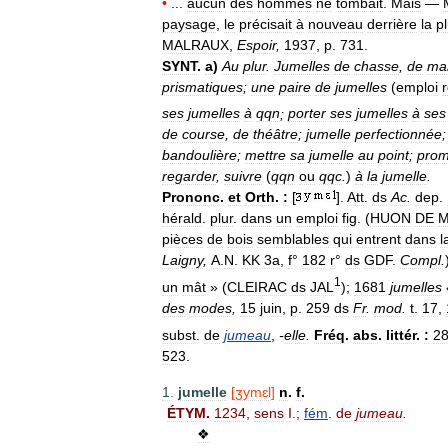
•
...
aucun
des
hommes
ne
tombait
.
Mais
—
paysage
,
le
précisait
à
nouveau
derrière
la
pl
MALRAUX
,
Espoir
,
1937
,
p
.
731
.
SYNT
.
a
)
Au
plur
.
Jumelles
de
chasse
,
de
ma
prismatiques
;
une
paire
de
jumelles
(
emploi
r
ses
jumelles
à
qqn
;
porter
ses
jumelles
à
ses
de
course
,
de
théâtre
;
jumelle
perfectionnée
bandoulière
;
mettre
sa
jumelle
au
point
;
prom
regarder
,
suivre
(
qqn
ou
qqc
.
)
à
la
jumelle
.
Prononc
.
et
Orth
.
:
[
].
Att
.
ds
Ac
.
dep
.
hérald
.
plur
.
dans
un
emploi
fig
. (
HUON
DE
M
pièces
de
bois
semblables
qui
entrent
dans
l
Laigny
,
A
.
N
.
KK
3a
,
f
°
182
r
°
ds
GDF
.
Compl
.
1
un
mât
» (
CLEIRAC
ds
JAL
);
1681
jumelles
des
modes
,
15
juin
,
p
.
259
ds
Fr
.
mod
.
t
.
17
,
subst
.
de
jumeau
,
-
elle
.
Fréq
.
abs
.
littér
.
:
2
523
.
1
.
jumelle
[
ʒymɛl
]
n
.
f
.
ÉTYM
.
1234
,
sens
I
.;
fém
.
de
jumeau
.
❖