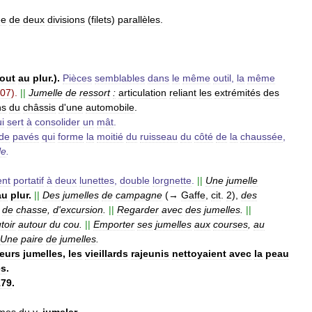
ée
de
deux
divisions
(
filets
)
parallèles
.
tout
au
plur
.).
Pièces
semblables
dans
le
même
outil
,
la
même
07
).
||
Jumelle
de
ressort
:
articulation
reliant
les
extrémités
des
ns
du
châssis
d
'
une
automobile
.
i
sert
à
consolider
un
mât
.
de
pavés
qui
forme
la
moitié
du
ruisseau
du
côté
de
la
chaussée
,
le
.
ent
portatif
à
deux
lunettes
,
double
lorgnette
.
||
Une
jumelle
au
plur
.
||
Des
jumelles
de
campagne
(→
Gaffe
,
cit
.
2
),
des
de
chasse
,
d
'
excursion
.
||
Regarder
avec
des
jumelles
.
||
toir
autour
du
cou
.
||
Emporter
ses
jumelles
aux
courses
,
au
Une
paire
de
jumelles
.
leurs
jumelles
,
les
vieillards
rajeunis
nettoyaient
avec
la
peau
es
.
179
.
rmes
du
v
.
jumeler
.